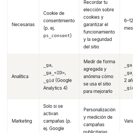
Recordar tu
elección sobre
Cookie de
cookies y
consentimiento
6–1
Necesarias
garantizar el
(p. ej.
mes
funcionamiento
)
ps_consent
y la seguridad
del sitio
Medir de forma
,
_ga
_ga
agregada y
,
_ga_<ID>
_ga
Analítica
anónima cómo
(Google
2 añ
_gid
se usa el sitio
Analytics 4)
_gi
para mejorarlo
Solo si se
Personalización
activan
y medición de
Marketing
campañas (p.
Vari
campañas
ej. Google
publicitarias